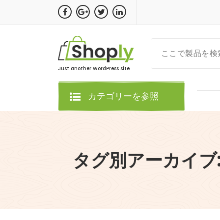
コ
ン
テ
ン
ツ
へ
Just another WordPress site
ス
キ
カテゴリーを参照
ッ
プ
タグ別アーカイブ: F