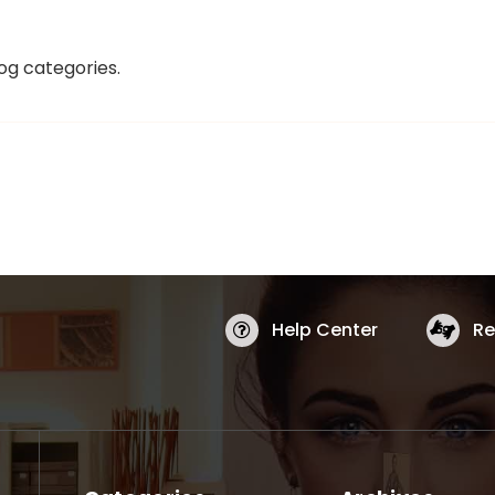
og categories.
Help Center
Re