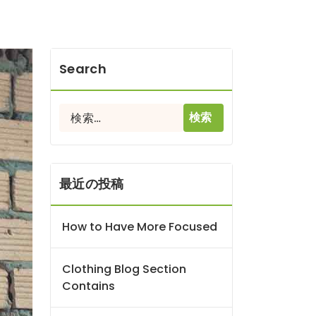
Search
検
索:
最近の投稿
How to Have More Focused
Clothing Blog Section
Contains